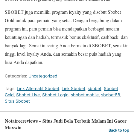
SBOBET juga memiliki program loyalty yang disebut Sbobet
Gold untuk para pemain yang setia. Dengan bergabung dalam
program ini, para pemain bisa mendapatkan berbagai macam
keuntungan dan hadiah, termasuk bonus eksklusif, cashback, dan
banyak lagi. Semakin sering Anda bermain di SBOBET, semakin
tinggi level loyalty Anda, dan semakin besar pula hadiah yang
bisa Anda dapatkan.
Categories:
Uncategorized
Tags:
Link Alternatif Sbobet
,
Link Sbobet
,
sbobet
,
Sbobet
Gold
,
Sbobet Live
,
Sbobet Login
,
sbobet mobile
,
sbobet88
,
Situs Sbobet
Notatreereviews – Situs Judi Bola Terbaik Malam Ini Gacor
Maxwin
Back to top