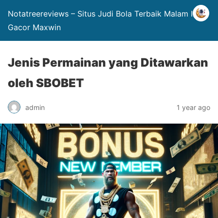
Notatreereviews – Situs Judi Bola Terbaik Malam Ini
Gacor Maxwin
Jenis Permainan yang Ditawarkan
oleh SBOBET
admin
1 year ago