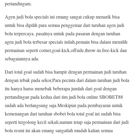
pertandingam.
Agen judi bola specials ini emang sangat cukup menarik bisa
untuk bisa dipilih para semua penggemar dari taruhan agen judi
bola terpercaya. pasalnya untuk pada pasaran dengan taruhan
agen judi bola terbesar specials inilah,pemain bisa dalam memilih
permainan seperti corner,goal-kick,offside,throw-in.free-kick dan
sebagaiannya ada.
Dari total goal sudah bisa hampir dengan permainan judi taruhan
dengan tebak pada sekor,Para pecinta dari dalam taruhan judi bola
itu hanya harus menebak beberapa jumlah dari goal dengan
pertandingan pada kedua dari tim judi bola online SBOBET88
sudah ada berlangsung saja.Meskipun pada pembayaran untuk
kemenangan dari taruhan sbobet bola total goal ini sudah bisa
seperti tergolong kecil sekali,namun tetap saja permainan dari judi
bola resmi ini akan emang sangatlah mudah kalian semua