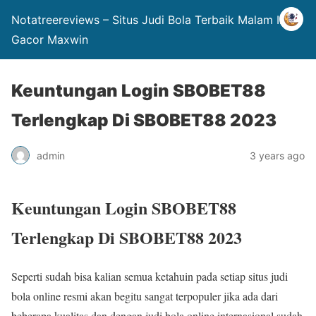
Notatreereviews – Situs Judi Bola Terbaik Malam Ini
Gacor Maxwin
Keuntungan Login SBOBET88
Terlengkap Di SBOBET88 2023
admin
3 years ago
Keuntungan Login SBOBET88
Terlengkap Di SBOBET88 2023
Seperti sudah bisa kalian semua ketahuin pada setiap situs judi
bola online resmi akan begitu sangat terpopuler jika ada dari
beberapa kualitas dan dengan judi bola online internasional sudah