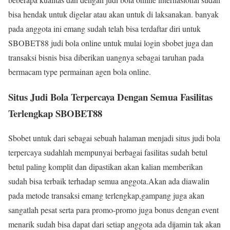
bisa hendak untuk digelar atau akan untuk di laksanakan. banyak
pada anggota ini emang sudah telah bisa terdaftar diri untuk
SBOBET88 judi bola online untuk mulai login sbobet juga dan
transaksi bisnis bisa diberikan uangnya sebagai taruhan pada
bermacam type permainan agen bola online.
Situs Judi Bola Terpercaya Dengan Semua Fasilitas
Terlengkap SBOBET88
Sbobet untuk dari sebagai sebuah halaman menjadi situs judi bola
terpercaya sudahlah mempunyai berbagai fasilitas sudah betul
betul paling komplit dan dipastikan akan kalian memberikan
sudah bisa terbaik terhadap semua anggota.Akan ada diawalin
pada metode transaksi emang terlengkap,gampang juga akan
sangatlah pesat serta para promo-promo juga bonus dengan event
menarik sudah bisa dapat dari setiap anggota ada dijamin tak akan