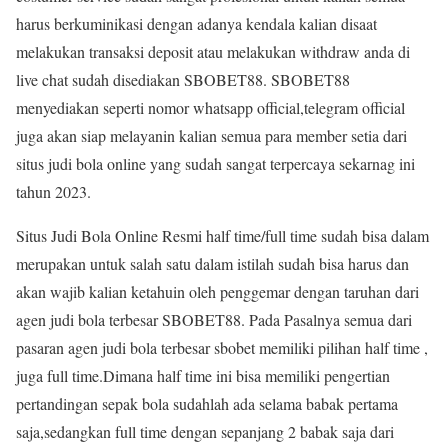
harus berkuminikasi dengan adanya kendala kalian disaat
melakukan transaksi deposit atau melakukan withdraw anda di
live chat sudah disediakan SBOBET88. SBOBET88
menyediakan seperti nomor whatsapp official,telegram official
juga akan siap melayanin kalian semua para member setia dari
situs judi bola online yang sudah sangat terpercaya sekarnag ini
tahun 2023.
Situs Judi Bola Online Resmi half time/full time sudah bisa dalam
merupakan untuk salah satu dalam istilah sudah bisa harus dan
akan wajib kalian ketahuin oleh penggemar dengan taruhan dari
agen judi bola terbesar SBOBET88. Pada Pasalnya semua dari
pasaran agen judi bola terbesar sbobet memiliki pilihan half time ,
juga full time.Dimana half time ini bisa memiliki pengertian
pertandingan sepak bola sudahlah ada selama babak pertama
saja,sedangkan full time dengan sepanjang 2 babak saja dari