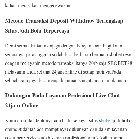
kalian merasakan mengecewakan.
Metode Transaksi Deposit Withdraw Terlengkap
Situs Judi Bola Terpercaya
Demi semua kalian menjaga dengan kenyamanan bagi kalin
semuanya para anggota sudah bisa berharap bermain sbobet resmi
dengan melayanin metode transaksi hanya 20rb saja.SBOBET88
melayanin anda selama 24jam online di setiap harinya.Pada
sebuah cara juga bisa menjadi jamian sangat aman untuk anda.
Dukungan Pada Layanan Profesional Live Chat
24jam Online
Kami ini sudah tentunya ada hadir sebagai situs
sbobet
judi bola
online sudahlah ada mampunyai dukungan dari dalam layanan
costumer service sudah sangat profesional untuk kalian semua