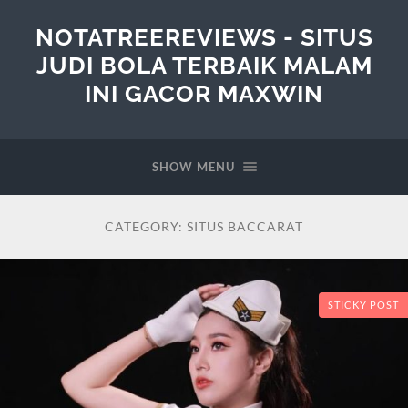
NOTATREEREVIEWS - SITUS
JUDI BOLA TERBAIK MALAM
INI GACOR MAXWIN
SHOW MENU
CATEGORY:
SITUS BACCARAT
STICKY POST