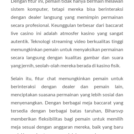
Dengan fitur ini, pemain tidak hanya bermain melawan
sistem komputer, tetapi mereka bisa berinteraksi
dengan dealer langsung yang memimpin permainan
secara profesional. Keunggulan terbesar dari baccarat
live casino ini adalah atmosfer kasino yang sangat
autentik. Teknologi streaming video berkualitas tinggi
memungkinkan pemain untuk menyaksikan permainan
secara langsung dengan kualitas gambar dan suara
yang jernih, seolah-olah mereka berada di kasino fisik.
Selain itu, fitur chat memungkinkan pemain untuk
berinteraksi dengan dealer dan pemain lain,
menciptakan suasana permainan yang lebih sosial dan
menyenangkan. Dengan berbagai meja baccarat yang
tersedia dengan berbagai batas taruhan, Biharsvp
memberikan fleksibilitas bagi pemain untuk memilih
meja sesuai dengan anggaran mereka, baik yang baru