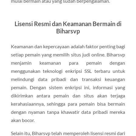
mulai bermain atau yang sudah berpengalaman.
Lisensi Resmi dan Keamanan Bermain di
Biharsvp
Keamanan dan kepercayaan adalah faktor penting bagi
setiap pemain yang memilih situs judi online. Biharsvp
menjamin keamanan para pemain dengan
menggunakan teknologi enkripsi SSL terbaru untuk
melindungi data pribadi dan transaksi keuangan
pemain. Dengan sistem enkripsi ini, informasi yang
dikirimkan antara pemain dan situs akan terjaga
kerahasiaannya, sehingga para pemain bisa bermain
dengan nyaman tanpa khawatir data pribadi mereka
akan bocor.
Selain itu, Biharsvp telah memperoleh lisensi resmi dari