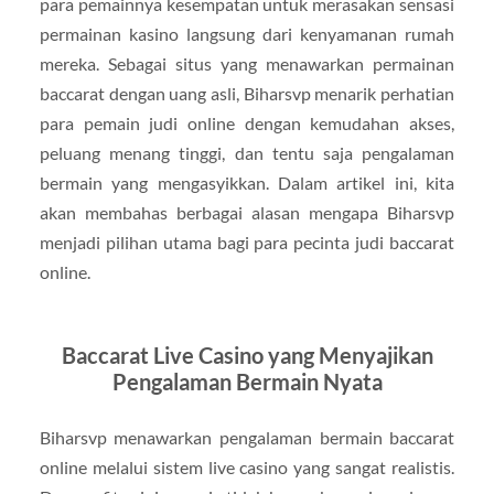
para pemainnya kesempatan untuk merasakan sensasi
permainan kasino langsung dari kenyamanan rumah
mereka. Sebagai situs yang menawarkan permainan
baccarat dengan uang asli, Biharsvp menarik perhatian
para pemain judi online dengan kemudahan akses,
peluang menang tinggi, dan tentu saja pengalaman
bermain yang mengasyikkan. Dalam artikel ini, kita
akan membahas berbagai alasan mengapa Biharsvp
menjadi pilihan utama bagi para pecinta judi baccarat
online.
Baccarat Live Casino yang Menyajikan
Pengalaman Bermain Nyata
Biharsvp menawarkan pengalaman bermain baccarat
online melalui sistem live casino yang sangat realistis.