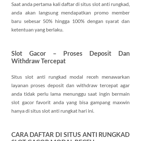
Saat anda pertama kali daftar di situs slot anti rungkad,
anda akan langsung mendapatkan promo member
baru sebesar 50% hingga 100% dengan syarat dan
ketentuan yang berlaku.
Slot Gacor – Proses Deposit Dan
Withdraw Tercepat
Situs slot anti rungkad modal receh menawarkan
layanan proses deposit dan withdraw tercepat agar
anda tidak perlu lama menunggu saat ingin bermain
slot gacor favorit anda yang bisa gampang maxwin
hanya di situs slot anti rungkat hari ini.
CARA DAFTAR DI SITUS ANTI RUNGKAD