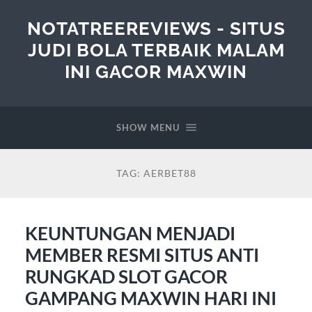
NOTATREEREVIEWS - SITUS
JUDI BOLA TERBAIK MALAM
INI GACOR MAXWIN
SHOW MENU
TAG:
AERBET88
KEUNTUNGAN MENJADI
MEMBER RESMI SITUS ANTI
RUNGKAD SLOT GACOR
GAMPANG MAXWIN HARI INI