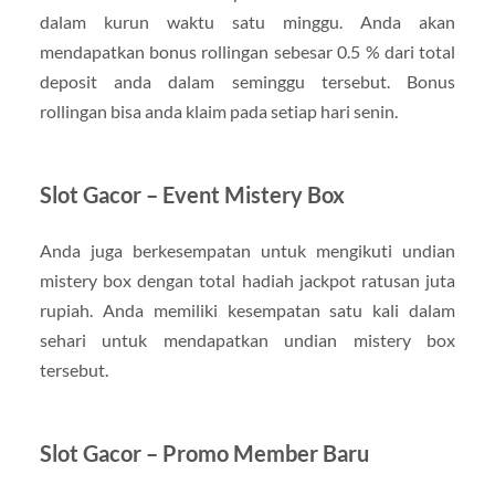
dalam kurun waktu satu minggu. Anda akan
mendapatkan bonus rollingan sebesar 0.5 % dari total
deposit anda dalam seminggu tersebut. Bonus
rollingan bisa anda klaim pada setiap hari senin.
Slot Gacor – Event Mistery Box
Anda juga berkesempatan untuk mengikuti undian
mistery box dengan total hadiah jackpot ratusan juta
rupiah. Anda memiliki kesempatan satu kali dalam
sehari untuk mendapatkan undian mistery box
tersebut.
Slot Gacor – Promo Member Baru