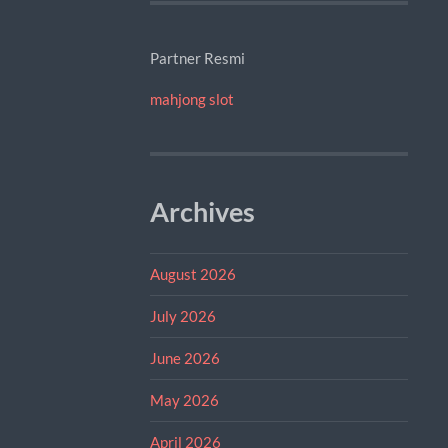
Partner Resmi
mahjong slot
Archives
August 2026
July 2026
June 2026
May 2026
April 2026