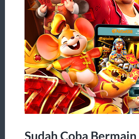
Sudah Coba Bermain 