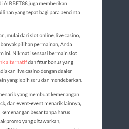
 di AIRBET88 juga memberikan
lihan yang tepat bagi para pencinta
mulai dari slot online, live casino,
u banyak pilihan permainan, Anda
m ini. Nikmati sensasi bermain slot
k alternatif
dan fitur bonus yang
diakan live casino dengan dealer
in yang lebih seru dan mendebarkan.
 menarik yang membuat kemenangan
ck, dan event-event menarik lainnya,
h kemenangan besar tanpa harus
yak promo yang ditawarkan,