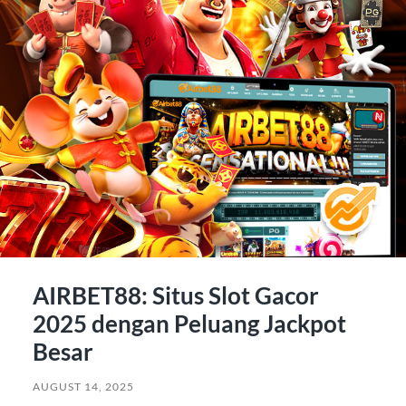
AIRBET88: Situs Slot Gacor
2025 dengan Peluang Jackpot
Besar
AUGUST 14, 2025