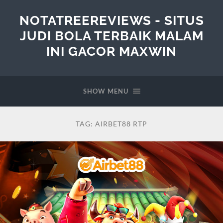
NOTATREEREVIEWS - SITUS
JUDI BOLA TERBAIK MALAM
INI GACOR MAXWIN
SHOW MENU
TAG:
AIRBET88 RTP