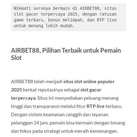
Nikmati serunya bermain di AIRBET88, situs 
slot gacor terpercaya 2025, dengan ratusan 
game terbaru, bonus melimpah, dan RTP live 
untuk menang lebih mudah.
AIRBET88, Pilihan Terbaik untuk Pemain
Slot
AIRBET88 telah menjadi
situs slot online populer
2025
berkat reputasinya sebagai
slot gacor
terpercaya
. Situs ini menyediakan peluang menang
tinggi dan transparansi melalui fitur
RTP live
terbaru.
Dengan sistem keamanan canggih dan layanan
pelanggan 24 jam, pemain bisa bermain dengan tenang
dan fokus pada strategi untuk meraih kemenangan.