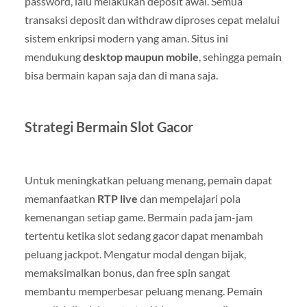
password, lalu melakukan deposit awal. Semua
transaksi deposit dan withdraw diproses cepat melalui
sistem enkripsi modern yang aman. Situs ini
mendukung
desktop maupun mobile
, sehingga pemain
bisa bermain kapan saja dan di mana saja.
Strategi Bermain Slot Gacor
Untuk meningkatkan peluang menang, pemain dapat
memanfaatkan
RTP live
dan mempelajari pola
kemenangan setiap game. Bermain pada jam-jam
tertentu ketika slot sedang gacor dapat menambah
peluang jackpot. Mengatur modal dengan bijak,
memaksimalkan bonus, dan free spin sangat
membantu memperbesar peluang menang. Pemain