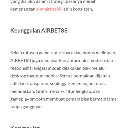
yang disiplin dalam strategi biasanya meraih
kemenangan
slot airbet88
lebih konsisten.
Keunggulan AIRBET88
Selain ratusan game slot terbaru dan bonus melimpah,
AIRBET88 juga menawarkan antarmuka modern dan
responsif. Navigasi mudah dilakukan baik melalui
desktop maupun mobile. Semua permainan dijamin
adil dan transparan, sehingga kemenangan terasa
memuaskan. Grafis menarik, fitur lengkap, dan
gameplay smooth membuat pemain bisa bermain lama
tanpa gangguan.
Kesimpulan