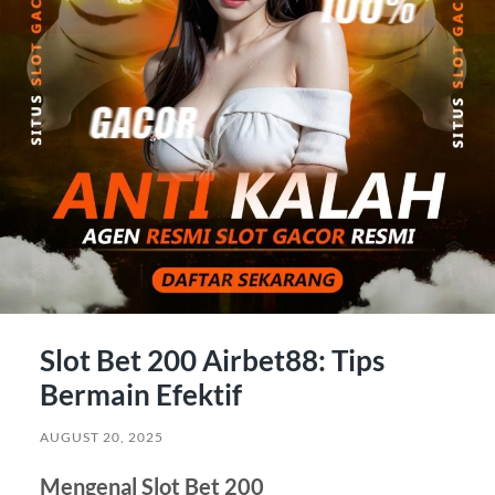
Slot Bet 200 Airbet88: Tips
Bermain Efektif
AUGUST 20, 2025
Mengenal Slot Bet 200