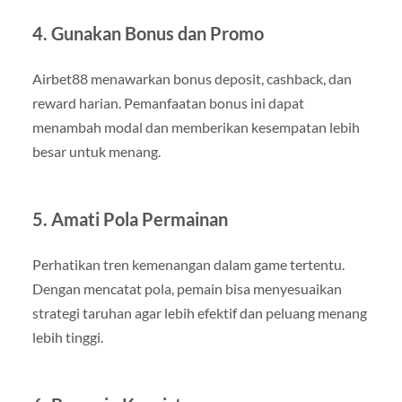
4. Gunakan Bonus dan Promo
Airbet88 menawarkan bonus deposit, cashback, dan
reward harian. Pemanfaatan bonus ini dapat
menambah modal dan memberikan kesempatan lebih
besar untuk menang.
5. Amati Pola Permainan
Perhatikan tren kemenangan dalam game tertentu.
Dengan mencatat pola, pemain bisa menyesuaikan
strategi taruhan agar lebih efektif dan peluang menang
lebih tinggi.