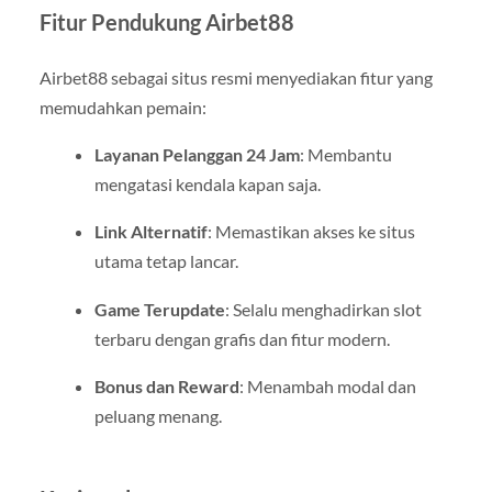
Fitur Pendukung Airbet88
Airbet88 sebagai situs resmi menyediakan fitur yang
memudahkan pemain:
Layanan Pelanggan 24 Jam
: Membantu
mengatasi kendala kapan saja.
Link Alternatif
: Memastikan akses ke situs
utama tetap lancar.
Game Terupdate
: Selalu menghadirkan slot
terbaru dengan grafis dan fitur modern.
Bonus dan Reward
: Menambah modal dan
peluang menang.