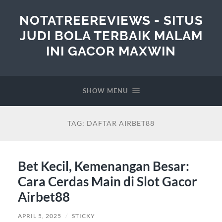
NOTATREEREVIEWS - SITUS
JUDI BOLA TERBAIK MALAM
INI GACOR MAXWIN
SHOW MENU
TAG:
DAFTAR AIRBET88
Bet Kecil, Kemenangan Besar:
Cara Cerdas Main di Slot Gacor
Airbet88
APRIL 5, 2025
/
STICKY