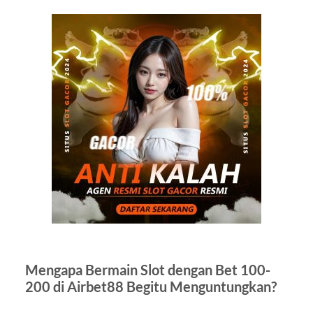
Mengapa Bermain Slot dengan Bet 100-
200 di Airbet88 Begitu Menguntungkan?