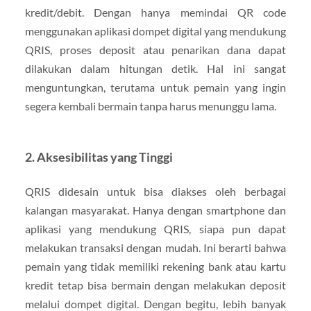
kredit/debit. Dengan hanya memindai QR code
menggunakan aplikasi dompet digital yang mendukung
QRIS, proses deposit atau penarikan dana dapat
dilakukan dalam hitungan detik. Hal ini sangat
menguntungkan, terutama untuk pemain yang ingin
segera kembali bermain tanpa harus menunggu lama.
2.
Aksesibilitas yang Tinggi
QRIS didesain untuk bisa diakses oleh berbagai
kalangan masyarakat. Hanya dengan smartphone dan
aplikasi yang mendukung QRIS, siapa pun dapat
melakukan transaksi dengan mudah. Ini berarti bahwa
pemain yang tidak memiliki rekening bank atau kartu
kredit tetap bisa bermain dengan melakukan deposit
melalui dompet digital. Dengan begitu, lebih banyak