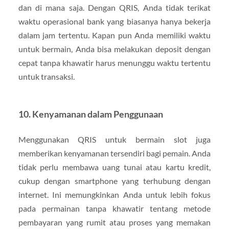
dan di mana saja. Dengan QRIS, Anda tidak terikat
waktu operasional bank yang biasanya hanya bekerja
dalam jam tertentu. Kapan pun Anda memiliki waktu
untuk bermain, Anda bisa melakukan deposit dengan
cepat tanpa khawatir harus menunggu waktu tertentu
untuk transaksi.
10.
Kenyamanan dalam Penggunaan
Menggunakan QRIS untuk bermain slot juga
memberikan kenyamanan tersendiri bagi pemain. Anda
tidak perlu membawa uang tunai atau kartu kredit,
cukup dengan smartphone yang terhubung dengan
internet. Ini memungkinkan Anda untuk lebih fokus
pada permainan tanpa khawatir tentang metode
pembayaran yang rumit atau proses yang memakan