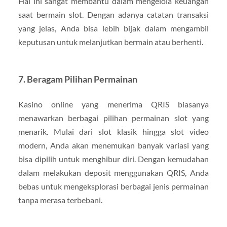
Hal ini sangat membantu dalam mengelola keuangan
saat bermain slot. Dengan adanya catatan transaksi
yang jelas, Anda bisa lebih bijak dalam mengambil
keputusan untuk melanjutkan bermain atau berhenti.
7.
Beragam Pilihan Permainan
Kasino online yang menerima QRIS biasanya
menawarkan berbagai pilihan permainan slot yang
menarik. Mulai dari slot klasik hingga slot video
modern, Anda akan menemukan banyak variasi yang
bisa dipilih untuk menghibur diri. Dengan kemudahan
dalam melakukan deposit menggunakan QRIS, Anda
bebas untuk mengeksplorasi berbagai jenis permainan
tanpa merasa terbebani.