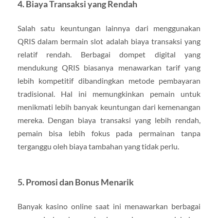
4.
Biaya Transaksi yang Rendah
Salah satu keuntungan lainnya dari menggunakan
QRIS dalam bermain slot adalah biaya transaksi yang
relatif rendah. Berbagai dompet digital yang
mendukung QRIS biasanya menawarkan tarif yang
lebih kompetitif dibandingkan metode pembayaran
tradisional. Hal ini memungkinkan pemain untuk
menikmati lebih banyak keuntungan dari kemenangan
mereka. Dengan biaya transaksi yang lebih rendah,
pemain bisa lebih fokus pada permainan tanpa
terganggu oleh biaya tambahan yang tidak perlu.
5.
Promosi dan Bonus Menarik
Banyak kasino online saat ini menawarkan berbagai