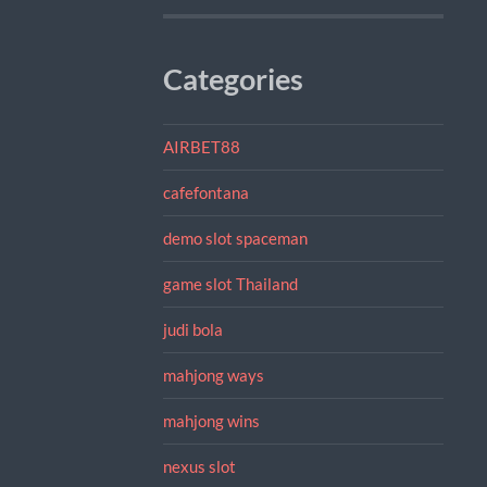
Categories
AIRBET88
cafefontana
demo slot spaceman
game slot Thailand
judi bola
mahjong ways
mahjong wins
nexus slot