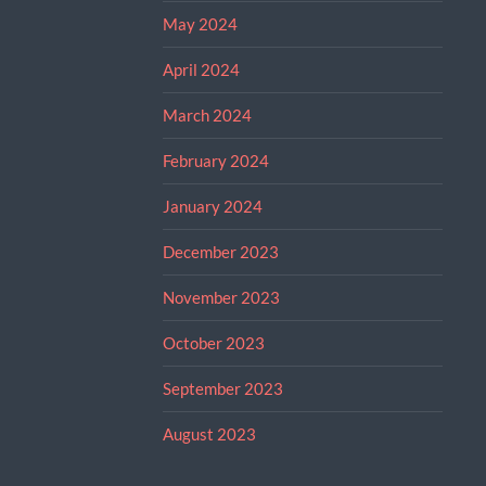
May 2024
April 2024
March 2024
February 2024
January 2024
December 2023
November 2023
October 2023
September 2023
August 2023