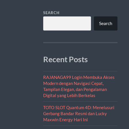
SEARCH
Search
Recent Posts
RAJANAGA99 Login Membuka Akses
Modern dengan Navigasi Cepat,
Tampilan Elegan, dan Pengalaman
Digital yang Lebih Berkelas
TOTO SLOT Quantum 4D: Menelusuri
Gerbang Bandar Resmi dan Lucky
Maxwin Energy Hari Ini