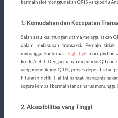
bermain slot menggunakan QRIS yang perlu And
1.
Kemudahan dan Kecepatan Transa
Salah satu keuntungan utama menggunakan Q
dalam melakukan transaksi. Pemain tidak 
menunggu konfirmasi
high flyer
dari perbank
kredit/debit. Dengan hanya memindai QR code 
yang mendukung QRIS, proses deposit atau pe
hitungan detik. Hal ini sangat menguntungka
segera kembali bermain tanpa harus menunggu 
2.
Aksesibilitas yang Tinggi