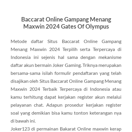
Baccarat Online Gampang Menang
Maxwin 2024 Gates Of Olympus
Metode daftar Situs Baccarat Online Gampang
Menang Maxwin 2024 Terpilih serta Terpercaya di
Indonesia ini sejenis hal sama dengan mekanisme
daftar akun bermain Joker Gaming. Triknya merupakan
bersama-sama isilah formulir pendaftaran yang telah
disajikan oleh Situs Baccarat Online Gampang Menang
Maxwin 2024 Terbaik Terpercaya di Indonesia atau
kamu terhitung dapat kerjakan register akun melalui
pelayanan chat. Adapun prosedur kerjakan register
soal yang demikian bisa kamu tonton keterangan nya
di bawah ini.
Joker123 di permainan Bakarat Online maxwin kerap