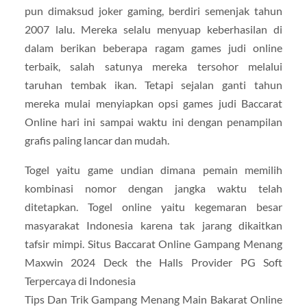
pun dimaksud joker gaming, berdiri semenjak tahun
2007 lalu. Mereka selalu menyuap keberhasilan di
dalam berikan beberapa ragam games judi online
terbaik, salah satunya mereka tersohor melalui
taruhan tembak ikan. Tetapi sejalan ganti tahun
mereka mulai menyiapkan opsi games judi Baccarat
Online hari ini sampai waktu ini dengan penampilan
grafis paling lancar dan mudah.
Togel yaitu game undian dimana pemain memilih
kombinasi nomor dengan jangka waktu telah
ditetapkan. Togel online yaitu kegemaran besar
masyarakat Indonesia karena tak jarang dikaitkan
tafsir mimpi. Situs Baccarat Online Gampang Menang
Maxwin 2024 Deck the Halls Provider PG Soft
Terpercaya di Indonesia
Tips Dan Trik Gampang Menang Main Bakarat Online