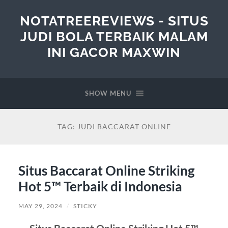
NOTATREEREVIEWS - SITUS
JUDI BOLA TERBAIK MALAM
INI GACOR MAXWIN
SHOW MENU
TAG:
JUDI BACCARAT ONLINE
Situs Baccarat Online Striking
Hot 5™ Terbaik di Indonesia
MAY 29, 2024
/
STICKY