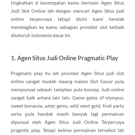
tingkatkan d kesempatan kamu bermain Agen Situs
Judi Slot Online lah dengan mencari Agen Situs judi
online terpercaya tetapi disini kami hendak
membagikan ke kamu sebagian provider slot terbaik
diseluruh indonesia dasar ini.
1. Agen Situs Judi Online Pragmatic Play
Pragmatic play itu lah provider Agen Situs judi slot
online sangat mudah meang malam Slot Gacor pula
mempunyai sebauh tampilan pula konsep Judi online
sangat baik antara lain lain. Game gates of olympus,
sweet bonanza, aztec gems, wild west gold, fruit party
serta pula hendak masih banyak lagi permainan
dipunyai oleh Agen Situs Judi Online Terpercaya
pragmtic play. Tetapi kelima permainan tersebut lah