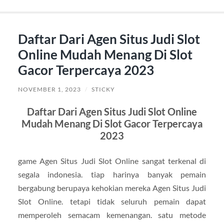
Daftar Dari Agen Situs Judi Slot
Online Mudah Menang Di Slot
Gacor Terpercaya 2023
NOVEMBER 1, 2023
/
STICKY
Daftar Dari Agen Situs Judi Slot Online
Mudah Menang Di Slot Gacor Terpercaya
2023
game Agen Situs Judi Slot Online sangat terkenal di
segala indonesia. tiap harinya banyak pemain
bergabung berupaya kehokian mereka Agen Situs Judi
Slot Online. tetapi tidak seluruh pemain dapat
memperoleh semacam kemenangan. satu metode