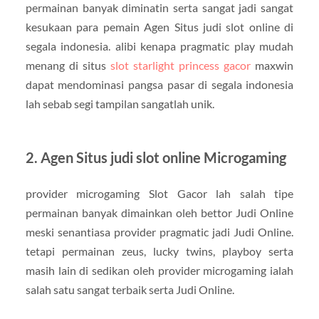
permainan banyak diminatin serta sangat jadi sangat
kesukaan para pemain Agen Situs judi slot online di
segala indonesia. alibi kenapa pragmatic play mudah
menang di situs
slot starlight princess gacor
maxwin
dapat mendominasi pangsa pasar di segala indonesia
lah sebab segi tampilan sangatlah unik.
2. Agen Situs judi slot online Microgaming
provider microgaming Slot Gacor lah salah tipe
permainan banyak dimainkan oleh bettor Judi Online
meski senantiasa provider pragmatic jadi Judi Online.
tetapi permainan zeus, lucky twins, playboy serta
masih lain di sedikan oleh provider microgaming ialah
salah satu sangat terbaik serta Judi Online.