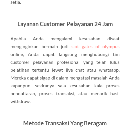
setia.
Layanan Customer Pelayanan 24 Jam
Apabila Anda mengalami kesusahan disaat
menginginkan bermain judi
slot gates of olympus
online, Anda dapat langsung menghubungi tim
customer pelayanan profesional yang telah lulus
pelatihan tertentu lewat live chat atau whatsapp.
Mereka dapat sigap di dalam mengatasi masalah Anda
kapanpun, sekiranya saja kesusahan kala proses
pendaftaran, proses transaksi, atau menarik hasil
withdraw.
Metode Transaksi Yang Beragam