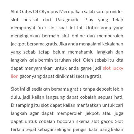
Slot Gates Of Olympus Merupakan salah satu provider
slot berasal dari Paragmatic Play yang telah
mempunyai fitur slot saat ini ini. Untuk anda yang
menginginkan bermain slot online dan memperoleh
jackpot bersama gratis. Jika anda mengalami kekalahan
yang sebab tetap belum memahamiu langkah dan
langkah kala bermin taruhan slot. Oleh sebab itu kita
dapat menyarankan untuk anda game judi
slot lucky
lion
gacor yang dapat dinikmati secara gratis.
Slot ini di sediakan bersama gratis tanpa deposit lebih
dulu, jadi kalian langsung dapat cobalah sepuas hati.
Disamping itu slot dapat kalian manfaatkan untuk cari
langkah agar dapat memperoleh jekpot, atau juga
dapat untuk cobalah bocoran skema slot gacor. Slot
terlalu tepat sebagai selingan pengisi kala luang kalian