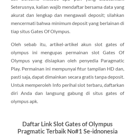
Seterusnya, kalian wajib mendaftar bersama data yang
akurat dan lengkap dan mengawali deposit; silahkan
mencermati bahwa minimum deposit yang berlainan di
tiap situs Gates Of Olympus.
Oleh sebab itu, artikel-artikel akun slot gates of
olympus ini mengupas permainan slot Gates Of
Olympus yang disiapkan oleh penyedia Paragmatic
Play. Permainan ini mempunyai fitur tampilan HD dan,
pasti saja, dapat dimainkan secara gratis tanpa deposit.
Untuk memperoleh Info perihal slot terbaru, daftarkan
diri Anda dan langsung gabung di situs gates of
olympus apk.
Daftar Link Slot Gates of Olympus
Pragmatic Terbaik No#1 Se-idnonesia