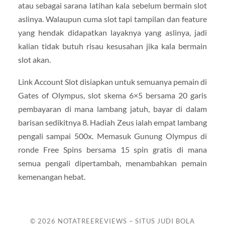
atau sebagai sarana latihan kala sebelum bermain slot
aslinya. Walaupun cuma slot tapi tampilan dan feature
yang hendak didapatkan layaknya yang aslinya, jadi
kalian tidak butuh risau kesusahan jika kala bermain
slot akan.
Link Account Slot disiapkan untuk semuanya pemain di
Gates of Olympus, slot skema 6×5 bersama 20 garis
pembayaran di mana lambang jatuh, bayar di dalam
barisan sedikitnya 8. Hadiah Zeus ialah empat lambang
pengali sampai 500x. Memasuk Gunung Olympus di
ronde Free Spins bersama 15 spin gratis di mana
semua pengali dipertambah, menambahkan pemain
kemenangan hebat.
© 2026
NOTATREEREVIEWS – SITUS JUDI BOLA