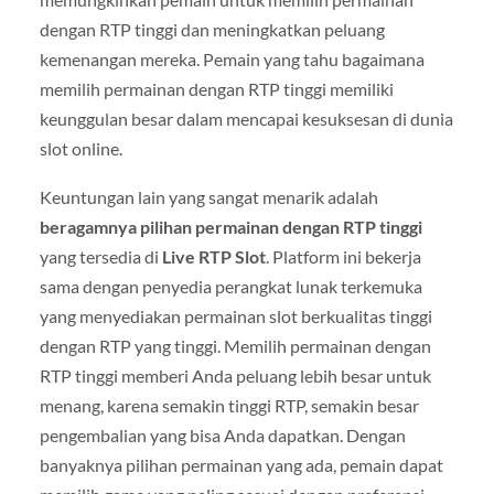
dengan RTP tinggi dan meningkatkan peluang
kemenangan mereka. Pemain yang tahu bagaimana
memilih permainan dengan RTP tinggi memiliki
keunggulan besar dalam mencapai kesuksesan di dunia
slot online.
Keuntungan lain yang sangat menarik adalah
beragamnya pilihan permainan dengan RTP tinggi
yang tersedia di
Live RTP Slot
. Platform ini bekerja
sama dengan penyedia perangkat lunak terkemuka
yang menyediakan permainan slot berkualitas tinggi
dengan RTP yang tinggi. Memilih permainan dengan
RTP tinggi memberi Anda peluang lebih besar untuk
menang, karena semakin tinggi RTP, semakin besar
pengembalian yang bisa Anda dapatkan. Dengan
banyaknya pilihan permainan yang ada, pemain dapat