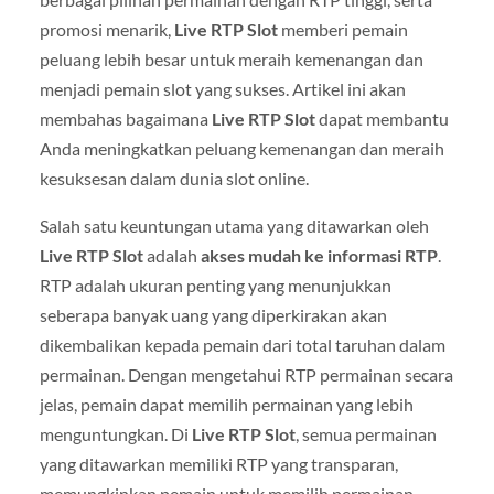
promosi menarik,
Live RTP Slot
memberi pemain
peluang lebih besar untuk meraih kemenangan dan
menjadi pemain slot yang sukses. Artikel ini akan
membahas bagaimana
Live RTP Slot
dapat membantu
Anda meningkatkan peluang kemenangan dan meraih
kesuksesan dalam dunia slot online.
Salah satu keuntungan utama yang ditawarkan oleh
Live RTP Slot
adalah
akses mudah ke informasi RTP
.
RTP adalah ukuran penting yang menunjukkan
seberapa banyak uang yang diperkirakan akan
dikembalikan kepada pemain dari total taruhan dalam
permainan. Dengan mengetahui RTP permainan secara
jelas, pemain dapat memilih permainan yang lebih
menguntungkan. Di
Live RTP Slot
, semua permainan
yang ditawarkan memiliki RTP yang transparan,
memungkinkan pemain untuk memilih permainan