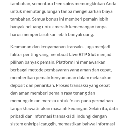
tambahan, sementara
free spins
memungkinkan Anda
untuk memutar gulungan tanpa mengeluarkan biaya
tambahan. Semua bonus ini memberi pemain lebih
banyak peluang untuk meraih kemenangan tanpa
harus mempertaruhkan lebih banyak uang.
Keamanan dan kenyamanan transaksi juga menjadi
faktor penting yang membuat
Live RTP Slot
menjadi
pilihan banyak pemain. Platform ini menawarkan
berbagai metode pembayaran yang aman dan cepat,
memberikan pemain kenyamanan dalam melakukan
deposit dan penarikan. Proses transaksi yang cepat
dan aman memberi pemain rasa tenang dan
memungkinkan mereka untuk fokus pada permainan
tanpa khawatir akan masalah keuangan. Selain itu, data
pribadi dan informasi transaksi dilindungi dengan
sistem enkripsi canggih, memastikan bahwa informasi