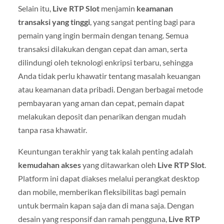
Selain itu,
Live RTP Slot
menjamin
keamanan
transaksi yang tinggi
, yang sangat penting bagi para
pemain yang ingin bermain dengan tenang. Semua
transaksi dilakukan dengan cepat dan aman, serta
dilindungi oleh teknologi enkripsi terbaru, sehingga
Anda tidak perlu khawatir tentang masalah keuangan
atau keamanan data pribadi. Dengan berbagai metode
pembayaran yang aman dan cepat, pemain dapat
melakukan deposit dan penarikan dengan mudah
tanpa rasa khawatir.
Keuntungan terakhir yang tak kalah penting adalah
kemudahan akses
yang ditawarkan oleh
Live RTP Slot
.
Platform ini dapat diakses melalui perangkat desktop
dan mobile, memberikan fleksibilitas bagi pemain
untuk bermain kapan saja dan di mana saja. Dengan
desain yang responsif dan ramah pengguna,
Live RTP