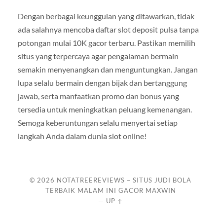
Dengan berbagai keunggulan yang ditawarkan, tidak
ada salahnya mencoba daftar slot deposit pulsa tanpa
potongan mulai 10K gacor terbaru. Pastikan memilih
situs yang terpercaya agar pengalaman bermain
semakin menyenangkan dan menguntungkan. Jangan
lupa selalu bermain dengan bijak dan bertanggung
jawab, serta manfaatkan promo dan bonus yang
tersedia untuk meningkatkan peluang kemenangan.
Semoga keberuntungan selalu menyertai setiap
langkah Anda dalam dunia slot online!
© 2026
NOTATREEREVIEWS – SITUS JUDI BOLA
TERBAIK MALAM INI GACOR MAXWIN
—
UP ↑