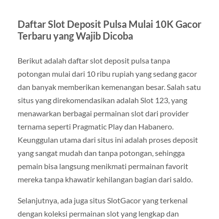
Daftar Slot Deposit Pulsa Mulai 10K Gacor
Terbaru yang Wajib Dicoba
Berikut adalah daftar slot deposit pulsa tanpa
potongan mulai dari 10 ribu rupiah yang sedang gacor
dan banyak memberikan kemenangan besar. Salah satu
situs yang direkomendasikan adalah Slot 123, yang
menawarkan berbagai permainan slot dari provider
ternama seperti Pragmatic Play dan Habanero.
Keunggulan utama dari situs ini adalah proses deposit
yang sangat mudah dan tanpa potongan, sehingga
pemain bisa langsung menikmati permainan favorit
mereka tanpa khawatir kehilangan bagian dari saldo.
Selanjutnya, ada juga situs SlotGacor yang terkenal
dengan koleksi permainan slot yang lengkap dan