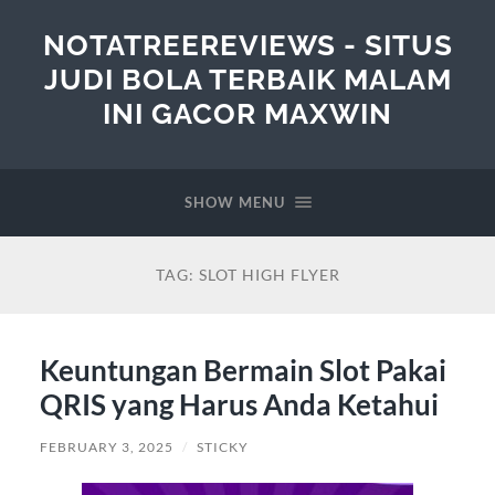
NOTATREEREVIEWS - SITUS
JUDI BOLA TERBAIK MALAM
INI GACOR MAXWIN
SHOW MENU
TAG:
SLOT HIGH FLYER
Keuntungan Bermain Slot Pakai
QRIS yang Harus Anda Ketahui
FEBRUARY 3, 2025
/
STICKY