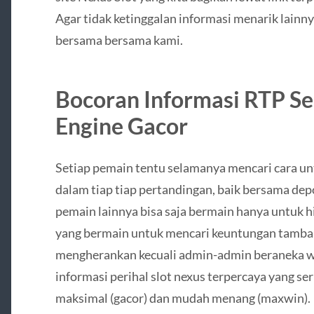
Agar tidak ketinggalan informasi menarik lainn
bersama bersama kami.
Bocoran Informasi RTP Se
Engine Gacor
Setiap pemain tentu selamanya mencari cara u
dalam tiap tiap pertandingan, baik bersama dep
pemain lainnya bisa saja bermain hanya untuk 
yang bermain untuk mencari keuntungan tambaha
mengherankan kecuali admin-admin beraneka 
informasi perihal slot nexus terpercaya yang 
maksimal (gacor) dan mudah menang (maxwin).