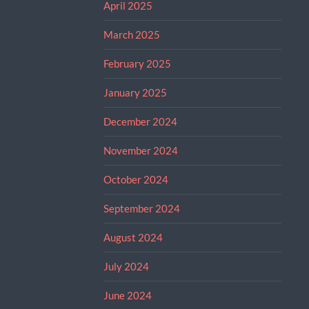
April 2025
March 2025
February 2025
January 2025
December 2024
November 2024
October 2024
September 2024
August 2024
July 2024
June 2024