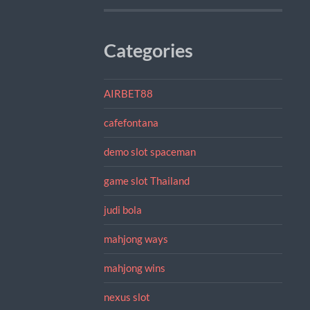
Categories
AIRBET88
cafefontana
demo slot spaceman
game slot Thailand
judi bola
mahjong ways
mahjong wins
nexus slot