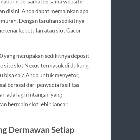
bergabung bersama bersama website
an disini. Anda dapat memainkan apa
rmurah. Dengan taruhan sedikitnya
 tenar kebetulan atau slot Gacor
00 yang merupakan sedikitnya deposit
te site slot Nexus termasuk di dukung
 bisa saja Anda untuk menyetor,
l berasal dari penyedia fasilitas
an ada lagi rintangan yang
 bermain slot lebih lancar.
ang Dermawan Setiap