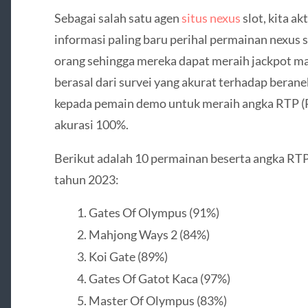
Sebagai salah satu agen
situs nexus
slot, kita a
informasi paling baru perihal permainan nexus 
orang sehingga mereka dapat meraih jackpot mak
berasal dari survei yang akurat terhadap berane
kepada pemain demo untuk meraih angka RTP (Re
akurasi 100%.
Berikut adalah 10 permainan beserta angka RTP 
tahun 2023:
Gates Of Olympus (91%)
Mahjong Ways 2 (84%)
Koi Gate (89%)
Gates Of Gatot Kaca (97%)
Master Of Olympus (83%)