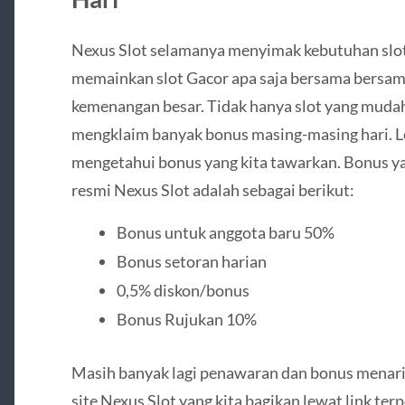
Nexus Slot selamanya menyimak kebutuhan slot 
memainkan slot Gacor apa saja bersama bersama 
kemenangan besar. Tidak hanya slot yang muda
mengklaim banyak bonus masing-masing hari. L
mengetahui bonus yang kita tawarkan. Bonus yan
resmi Nexus Slot adalah sebagai berikut:
Bonus untuk anggota baru 50%
Bonus setoran harian
0,5% diskon/bonus
Bonus Rujukan 10%
Masih banyak lagi penawaran dan bonus menari
site Nexus Slot yang kita bagikan lewat link terp