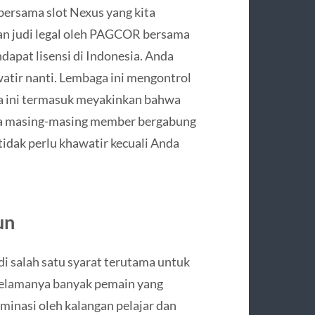
bersama slot Nexus yang kita
an judi legal oleh PAGCOR bersama
dapat lisensi di Indonesia. Anda
atir nanti. Lembaga ini mengontrol
ga ini termasuk meyakinkan bahwa
ara masing-masing member bergabung
idak perlu khawatir kecuali Anda
un
di salah satu syarat terutama untuk
selamanya banyak pemain yang
ominasi oleh kalangan pelajar dan