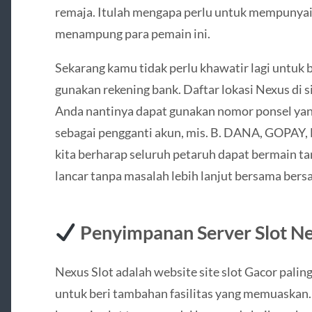
remaja. Itulah mengapa perlu untuk mempunyai 
menampung para pemain ini.
Sekarang kamu tidak perlu khawatir lagi untuk 
gunakan rekening bank. Daftar lokasi Nexus di s
Anda nantinya dapat gunakan nomor ponsel yang 
sebagai pengganti akun, mis. B. DANA, GOPAY,
kita berharap seluruh petaruh dapat bermain 
lancar tanpa masalah lebih lanjut bersama bers
Penyimpanan Server Slot N
Nexus Slot adalah website site slot Gacor pali
untuk beri tambahan fasilitas yang memuaska