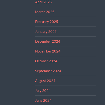
April 2025
March 2025
February 2025
January 2025
December 2024
November 2024
October 2024
September 2024
August 2024
July 2024
June 2024