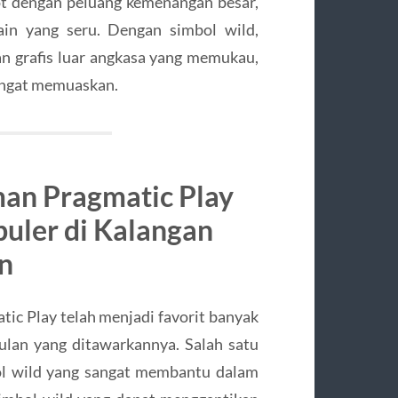
ot dengan peluang kemenangan besar,
in yang seru. Dengan simbol wild,
dan grafis luar angkasa yang memukau,
angat memuaskan.
an Pragmatic Play
uler di Kalangan
n
ic Play telah menjadi favorit banyak
gulan yang ditawarkannya. Salah satu
ol wild yang sangat membantu dalam