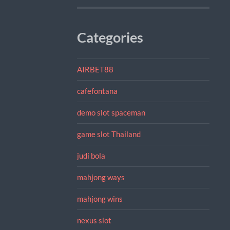
Categories
AIRBET88
cafefontana
demo slot spaceman
game slot Thailand
judi bola
mahjong ways
mahjong wins
nexus slot