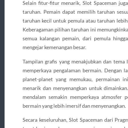
Selain fitur-fitur menarik, Slot Spaceman jug
taruhan. Pemain dapat memilih taruhan sesua
taruhan kecil untuk pemula atau taruhan lebi
Keberagaman pilihan taruhan ini memungkinkan
semua kalangan pemain, dari pemula hingg
mengejar kemenangan besar.
Tampilan grafis yang menakjubkan dan tema l
memperkaya pengalaman bermain. Dengan lat
planet-planet yang memukau, permainan in
menarik dan menyenangkan untuk dimainkan.
mendalam semakin memperkaya atmosfer pe
bermain yang lebih imersif dan menyenangkan.
Secara keseluruhan, Slot Spaceman dari Pragm