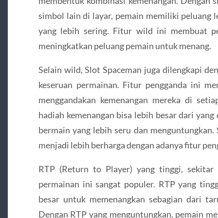
membentuk kombinasi kemenangan. Dengan si
simbol lain di layar, pemain memiliki peluang
yang lebih sering. Fitur wild ini membuat
meningkatkan peluang pemain untuk menang.
Selain wild, Slot Spaceman juga dilengkapi d
keseruan permainan. Fitur pengganda ini m
menggandakan kemenangan mereka di setiap
hadiah kemenangan bisa lebih besar dari yan
bermain yang lebih seru dan menguntungkan. 
menjadi lebih berharga dengan adanya fitur pen
RTP (Return to Player) yang tinggi, sekita
permainan ini sangat populer. RTP yang ting
besar untuk memenangkan sebagian dari tar
Dengan RTP yang menguntungkan, pemain meras