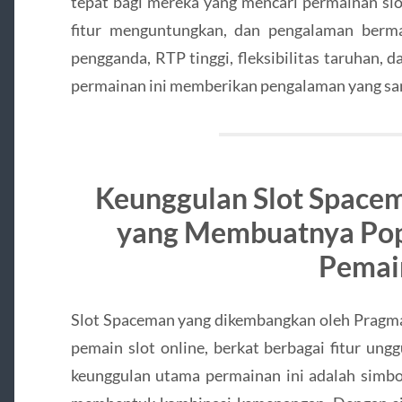
tepat bagi mereka yang mencari permainan sl
fitur menguntungkan, dan pengalaman berma
pengganda, RTP tinggi, fleksibilitas taruhan, 
permainan ini memberikan pengalaman yang s
Keunggulan Slot Spacem
yang Membuatnya Pop
Pemai
Slot Spaceman yang dikembangkan oleh Pragmat
pemain slot online, berkat berbagai fitur ung
keunggulan utama permainan ini adalah simb