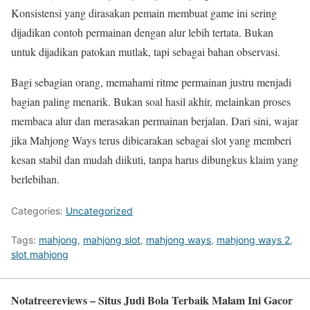
Konsistensi yang dirasakan pemain membuat game ini sering
dijadikan contoh permainan dengan alur lebih tertata. Bukan
untuk dijadikan patokan mutlak, tapi sebagai bahan observasi.
Bagi sebagian orang, memahami ritme permainan justru menjadi
bagian paling menarik. Bukan soal hasil akhir, melainkan proses
membaca alur dan merasakan permainan berjalan. Dari sini, wajar
jika Mahjong Ways terus dibicarakan sebagai slot yang memberi
kesan stabil dan mudah diikuti, tanpa harus dibungkus klaim yang
berlebihan.
Categories:
Uncategorized
Tags:
mahjong
,
mahjong slot
,
mahjong ways
,
mahjong ways 2
,
slot mahjong
Notatreereviews – Situs Judi Bola Terbaik Malam Ini Gacor